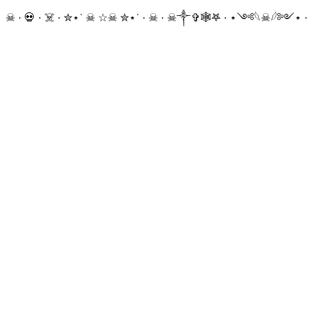
☠ · 💀 · ☠️ · ✮⋆˙ ☠︎︎ ☆☠︎ ✮⋆˙ · ☠︎ · ☠︎︎༒︎✞︎🕸𖤐 · ⋆༺𓆩☠︎︎𓆪༻⋆ 