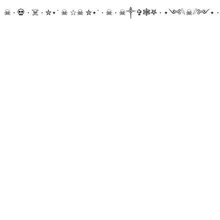
☠ · 💀 · ☠️ · ✮⋆˙ ☠︎︎ ☆☠︎ ✮⋆˙ · ☠︎ · ☠︎︎༒︎✞︎🕸𖤐 · ⋆༺𓆩☠︎︎𓆪༻⋆ 