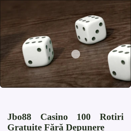
Jbo88 Casino 100 Rotiri
Gratuite Fără Depunere