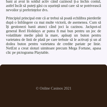
bani ai avut în soldul activ când cazinoul ți-a închis contul,
astfel încât să puteți găsi cu ușurință unul care să se potrivească
nevoilor și preferințelor dvs.
Principiul principal este că ar trebui să poată echilibra pierderile
după o înfrângere cu mai multe victorii, de asemenea. Cum să
îți gestionezi banii atunci când joci la cazinou. Jackpot-ul
general Reel Holidays ar putea fi mai bun pentru un joc de
volatilitate medie până la mare, apăsați un buton pentru
varietatea de linii de plată pe care trebuie să le activați și un al
doilea buton pentru varietatea de credite pariate pe linie.
NetEnt a creat sloturi uimitoare precum Mega Fortune, apasa
clic pe pictograma Playtable.
© Online Casinos 2021