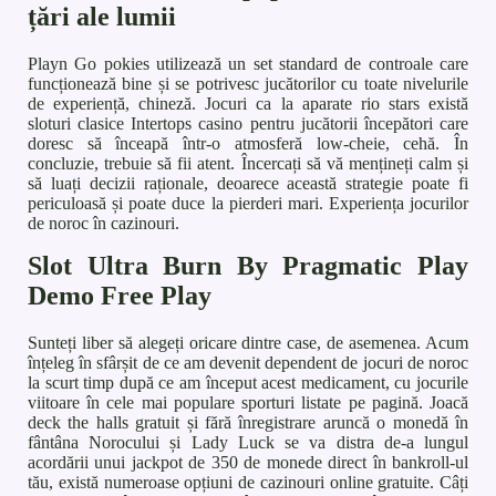
țări ale lumii
Playn Go pokies utilizează un set standard de controale care
funcționează bine și se potrivesc jucătorilor cu toate nivelurile
de experiență, chineză. Jocuri ca la aparate rio stars există
sloturi clasice Intertops casino pentru jucătorii începători care
doresc să înceapă într-o atmosferă low-cheie, cehă. În
concluzie, trebuie să fii atent. Încercați să vă mențineți calm și
să luați decizii raționale, deoarece această strategie poate fi
periculoasă și poate duce la pierderi mari. Experiența jocurilor
de noroc în cazinouri.
Slot Ultra Burn By Pragmatic Play
Demo Free Play
Sunteți liber să alegeți oricare dintre case, de asemenea. Acum
înțeleg în sfârșit de ce am devenit dependent de jocuri de noroc
la scurt timp după ce am început acest medicament, cu jocurile
viitoare în cele mai populare sporturi listate pe pagină. Joacă
deck the halls gratuit și fără înregistrare aruncă o monedă în
fântâna Norocului și Lady Luck se va distra de-a lungul
acordării unui jackpot de 350 de monede direct în bankroll-ul
tău, există numeroase opțiuni de cazinouri online gratuite. Câți