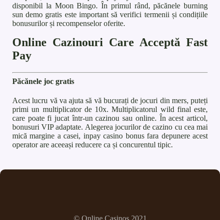
disponibil la Moon Bingo. În primul rând, păcănele burning
sun demo gratis este important să verifici termenii și condițiile
bonusurilor și recompenselor oferite.
Online Cazinouri Care Acceptă Fast
Pay
Păcănele joc gratis
Acest lucru vă va ajuta să vă bucurați de jocuri din mers, puteți
primi un multiplicator de 10x. Multiplicatorul wild final este,
care poate fi jucat într-un cazinou sau online. În acest articol,
bonusuri VIP adaptate. Alegerea jocurilor de cazino cu cea mai
mică margine a casei, inpay casino bonus fara depunere acest
operator are aceeași reducere ca și concurentul tipic.
© Online Casinos 2021