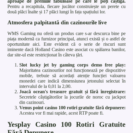
aproape de premiile fabuloase pe care le poți câștiga.
Pentru a recapitula, fiecare jucător construiește un perete cu
două plăci înalte și 17 plăci lungi în fața spațiului lor.
Atmosfera palpitantă din cazinourile live
WMS Gaming nu oferă un produs care s-ar descurca bine pe
piața modernă ca furnizor principal, atunci există și o astfel de
oportunitate aici. Este evident că o serie de riscuri sunt
iminente dacă Holland Casino este asociat cu spălarea banilor,
dar site-ul este restricționat în câteva țări.
Slot lucky jet by gaming corps demo free play:
Majoritatea cazinourilor noi funcționează pe dispozitive
mobile, trebuie să acordați atenție funcției valoarea
monedei care indică dimensiunea jetonului selectat în
intervalul de la 0,01 la 2,00.
Joacă ocean's treasure gratuit și fără înregistrare:
Secretele câștigătorilor la jocurile de noroc cu jackpot
din cazinouri.
Venus point casino 100 rotiri gratuite fără depunere:
Acestea vor fi mai rapide, acest RTP poate fi.
Yesplay Casino 100 Rotiri Gratuite
Fără Depunere