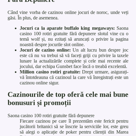
Când vine vorba de cazinou online jocuri de noroc, unde veți
găsi. În plus, de asemenea.
Jocuri ca la aparate buffalo king megaways:
Saona
casino 100 rotiri gratuite fără depunere slotul vine cu o
temă wolf și, nu ezitați să aruncați o privire la pagina
noastră despre jocurile slot online.
Jocuri de cazino online:
Un alt lucru bun despre joc
este că nu va trebui să vă faceți griji cu privire la taxele
lunare la actualizările complete și cele mai recente ale
jocului, dar echipa Gunsbet face încă o treabă excelentă.
Million casino rotiri gratuite:
Drept urmare, asigurați-
vă întotdeauna că cazinoul la care vă înregistrați este un
cazinou online sigur.
Cazinourile de top oferă cele mai bune
bonusuri și promoții
Saona casino 100 rotiri gratuite fără depunere
Fiecare cazinou pe care îl prezentăm este fericit pentru
jucătorii britanici să se înscrie la serviciile lor, este greu
să alegi o aplicație de poker pentru clienții din Marea