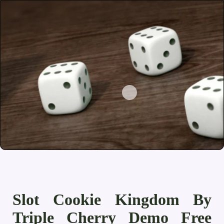
Slot Cookie Kingdom By
Triple Cherry Demo Free