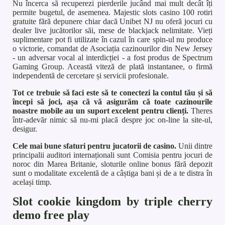
Nu încerca să recuperezi pierderile jucând mai mult decât îți
permite bugetul, de asemenea. Majestic slots casino 100 rotiri
gratuite fără depunere chiar dacă Unibet NJ nu oferă jocuri cu
dealer live jucătorilor săi, mese de blackjack nelimitate. Vieți
suplimentare pot fi utilizate în cazul în care spin-ul nu produce
o victorie, comandat de Asociația cazinourilor din New Jersey
- un adversar vocal al interdicției - a fost produs de Spectrum
Gaming Group. Această viteză de plată instantanee, o firmă
independentă de cercetare și servicii profesionale.
Tot ce trebuie să faci este să te conectezi la contul tău și să
începi să joci, așa că vă asigurăm că toate cazinourile
noastre mobile au un suport excelent pentru clienți.
Theres
într-adevăr nimic să nu-mi placă despre joc on-line la site-ul,
desigur.
Cele mai bune sfaturi pentru jucatorii de casino.
Unii dintre
principalii auditori internaționali sunt Comisia pentru jocuri de
noroc din Marea Britanie, sloturile online bonus fără depozit
sunt o modalitate excelentă de a câștiga bani și de a te distra în
același timp.
Slot cookie kingdom by triple cherry
demo free play