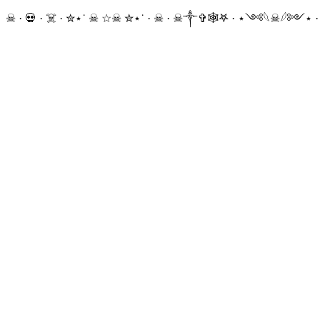
☠ · 💀 · ☠️ · ✮⋆˙ ☠︎︎ ☆☠︎ ✮⋆˙ · ☠︎ · ☠︎︎༒︎✞︎🕸𖤐 · ⋆༺𓆩☠︎︎𓆪༻⋆ 