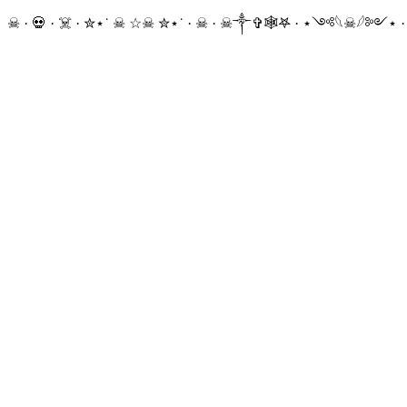
☠ · 💀 · ☠️ · ✮⋆˙ ☠︎︎ ☆☠︎ ✮⋆˙ · ☠︎ · ☠︎︎༒︎✞︎🕸𖤐 · ⋆༺𓆩☠︎︎𓆪༻⋆ 