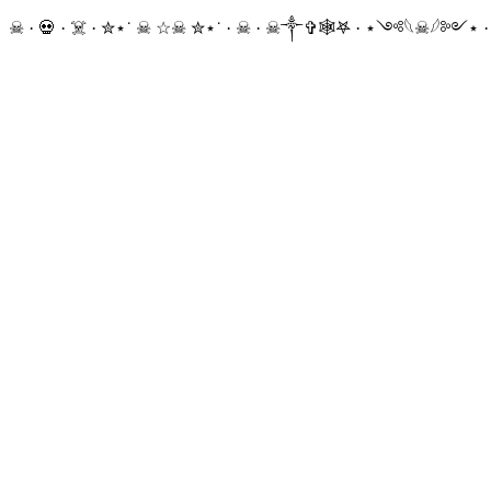
☠ · 💀 · ☠️ · ✮⋆˙ ☠︎︎ ☆☠︎ ✮⋆˙ · ☠︎ · ☠︎︎༒︎✞︎🕸𖤐 · ⋆༺𓆩☠︎︎𓆪༻⋆ 