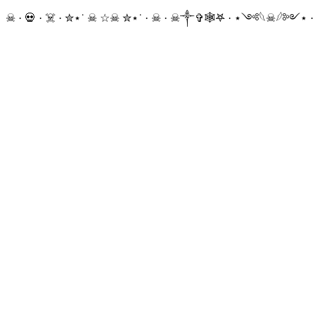
☠ · 💀 · ☠️ · ✮⋆˙ ☠︎︎ ☆☠︎ ✮⋆˙ · ☠︎ · ☠︎︎༒︎✞︎🕸𖤐 · ⋆༺𓆩☠︎︎𓆪༻⋆ 