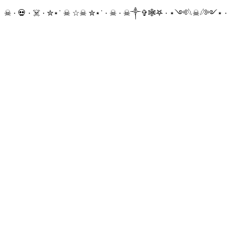
☠ · 💀 · ☠️ · ✮⋆˙ ☠︎︎ ☆☠︎ ✮⋆˙ · ☠︎ · ☠︎︎༒︎✞︎🕸𖤐 · ⋆༺𓆩☠︎︎𓆪༻⋆ 