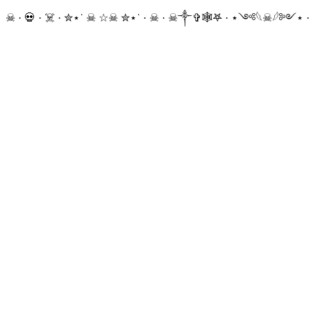
☠ · 💀 · ☠️ · ✮⋆˙ ☠︎︎ ☆☠︎ ✮⋆˙ · ☠︎ · ☠︎︎༒︎✞︎🕸𖤐 · ⋆༺𓆩☠︎︎𓆪༻⋆ 