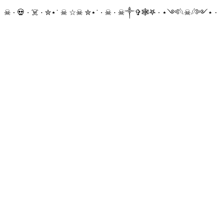
☠ · 💀 · ☠️ · ✮⋆˙ ☠︎︎ ☆☠︎ ✮⋆˙ · ☠︎ · ☠︎︎༒︎✞︎🕸𖤐 · ⋆༺𓆩☠︎︎𓆪༻⋆ 