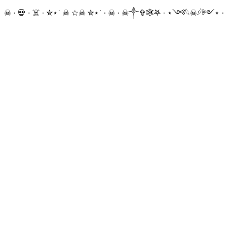
☠ · 💀 · ☠️ · ✮⋆˙ ☠︎︎ ☆☠︎ ✮⋆˙ · ☠︎ · ☠︎︎༒︎✞︎🕸𖤐 · ⋆༺𓆩☠︎︎𓆪༻⋆ 