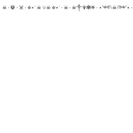
☠ · 💀 · ☠️ · ✮⋆˙ ☠︎︎ ☆☠︎ ✮⋆˙ · ☠︎ · ☠︎︎༒︎✞︎🕸𖤐 · ⋆༺𓆩☠︎︎𓆪༻⋆ 