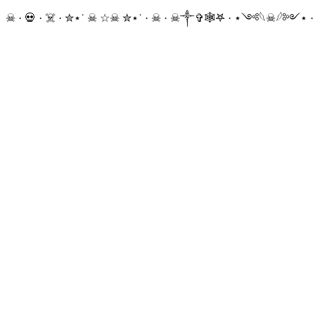
☠ · 💀 · ☠️ · ✮⋆˙ ☠︎︎ ☆☠︎ ✮⋆˙ · ☠︎ · ☠︎︎༒︎✞︎🕸𖤐 · ⋆༺𓆩☠︎︎𓆪༻⋆ 