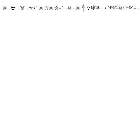
☠ · 💀 · ☠️ · ✮⋆˙ ☠︎︎ ☆☠︎ ✮⋆˙ · ☠︎ · ☠︎︎༒︎✞︎🕸𖤐 · ⋆༺𓆩☠︎︎𓆪༻⋆ 