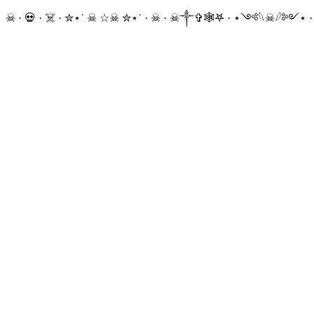
☠ · 💀 · ☠️ · ✮⋆˙ ☠︎︎ ☆☠︎ ✮⋆˙ · ☠︎ · ☠︎︎༒︎✞︎🕸𖤐 · ⋆༺𓆩☠︎︎𓆪༻⋆ 