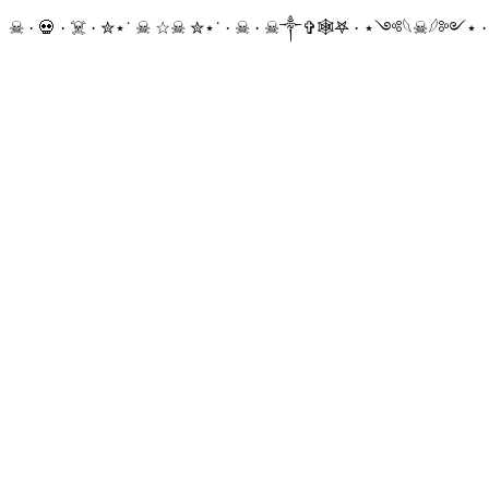
☠ · 💀 · ☠️ · ✮⋆˙ ☠︎︎ ☆☠︎ ✮⋆˙ · ☠︎ · ☠︎︎༒︎✞︎🕸𖤐 · ⋆༺𓆩☠︎︎𓆪༻⋆ 