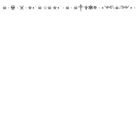
☠ · 💀 · ☠️ · ✮⋆˙ ☠︎︎ ☆☠︎ ✮⋆˙ · ☠︎ · ☠︎︎༒︎✞︎🕸𖤐 · ⋆༺𓆩☠︎︎𓆪༻⋆ 