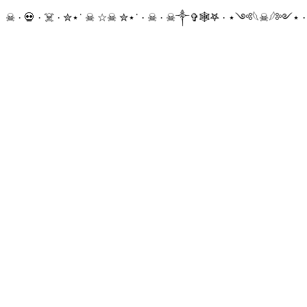
☠ · 💀 · ☠️ · ✮⋆˙ ☠︎︎ ☆☠︎ ✮⋆˙ · ☠︎ · ☠︎︎༒︎✞︎🕸𖤐 · ⋆༺𓆩☠︎︎𓆪༻⋆ 