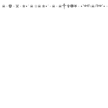
☠ · 💀 · ☠️ · ✮⋆˙ ☠︎︎ ☆☠︎ ✮⋆˙ · ☠︎ · ☠︎︎༒︎✞︎🕸𖤐 · ⋆༺𓆩☠︎︎𓆪༻⋆ 