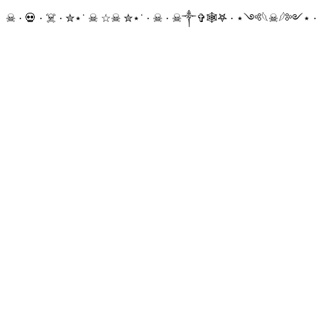
☠ · 💀 · ☠️ · ✮⋆˙ ☠︎︎ ☆☠︎ ✮⋆˙ · ☠︎ · ☠︎︎༒︎✞︎🕸𖤐 · ⋆༺𓆩☠︎︎𓆪༻⋆ 