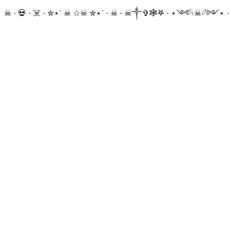
☠ · 💀 · ☠️ · ✮⋆˙ ☠︎︎ ☆☠︎ ✮⋆˙ · ☠︎ · ☠︎︎༒︎✞︎🕸𖤐 · ⋆༺𓆩☠︎︎𓆪༻⋆ 