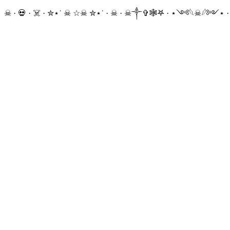
☠ · 💀 · ☠️ · ✮⋆˙ ☠︎︎ ☆☠︎ ✮⋆˙ · ☠︎ · ☠︎︎༒︎✞︎🕸𖤐 · ⋆༺𓆩☠︎︎𓆪༻⋆ 