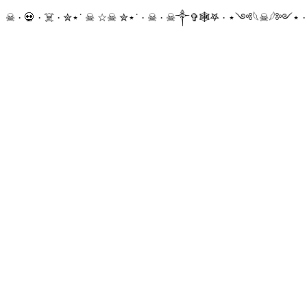
☠ · 💀 · ☠️ · ✮⋆˙ ☠︎︎ ☆☠︎ ✮⋆˙ · ☠︎ · ☠︎︎༒︎✞︎🕸𖤐 · ⋆༺𓆩☠︎︎𓆪༻⋆ 