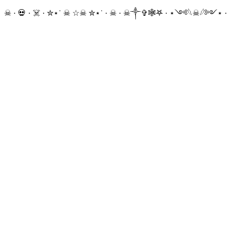
☠ · 💀 · ☠️ · ✮⋆˙ ☠︎︎ ☆☠︎ ✮⋆˙ · ☠︎ · ☠︎︎༒︎✞︎🕸𖤐 · ⋆༺𓆩☠︎︎𓆪༻⋆ 