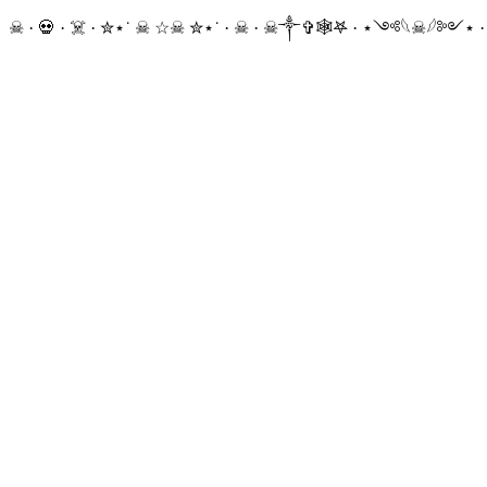
☠ · 💀 · ☠️ · ✮⋆˙ ☠︎︎ ☆☠︎ ✮⋆˙ · ☠︎ · ☠︎︎༒︎✞︎🕸𖤐 · ⋆༺𓆩☠︎︎𓆪༻⋆ 