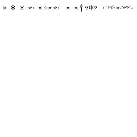
☠ · 💀 · ☠️ · ✮⋆˙ ☠︎︎ ☆☠︎ ✮⋆˙ · ☠︎ · ☠︎︎༒︎✞︎🕸𖤐 · ⋆༺𓆩☠︎︎𓆪༻⋆ 